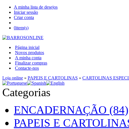
A minha lista de desejos
Iniciar sessão
Criar conta
0
item(s)
Página inicial
Novos produtos
A minha conta
Finalizar compras
Contacte-nos
Loja online
»
PAPEIS E CARTOLINAS
»
CARTOLINAS ESPECI
Categorias
ENCADERNAÇÃO (84)
PAPEIS E CARTOLINAS