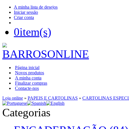
A minha lista de desejos
Iniciar sessão
Criar conta
0
item(s)
Página inicial
Novos produtos
A minha conta
Finalizar compras
Contacte-nos
Loja online
»
PAPEIS E CARTOLINAS
»
CARTOLINAS ESPECI
Categorias