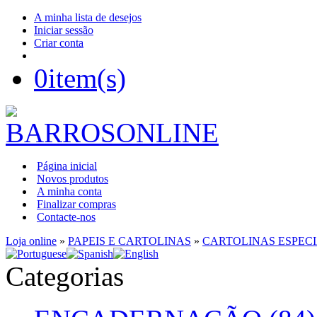
A minha lista de desejos
Iniciar sessão
Criar conta
0
item(s)
Página inicial
Novos produtos
A minha conta
Finalizar compras
Contacte-nos
Loja online
»
PAPEIS E CARTOLINAS
»
CARTOLINAS ESPECI
Categorias