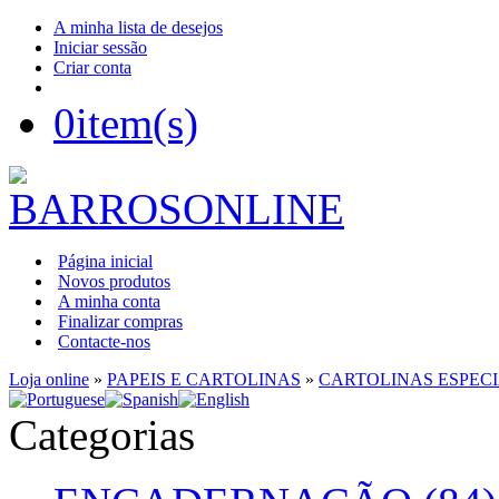
A minha lista de desejos
Iniciar sessão
Criar conta
0
item(s)
Página inicial
Novos produtos
A minha conta
Finalizar compras
Contacte-nos
Loja online
»
PAPEIS E CARTOLINAS
»
CARTOLINAS ESPECI
Categorias