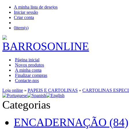
A minha lista de desejos
Iniciar sessão
Criar conta
0
item(s)
Página inicial
Novos produtos
A minha conta
Finalizar compras
Contacte-nos
Loja online
»
PAPEIS E CARTOLINAS
»
CARTOLINAS ESPECI
Categorias
ENCADERNAÇÃO (84)