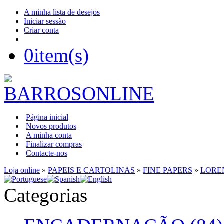
A minha lista de desejos
Iniciar sessão
Criar conta
0
item(s)
Página inicial
Novos produtos
A minha conta
Finalizar compras
Contacte-nos
Loja online
»
PAPEIS E CARTOLINAS
»
FINE PAPERS
»
LORE
Categorias