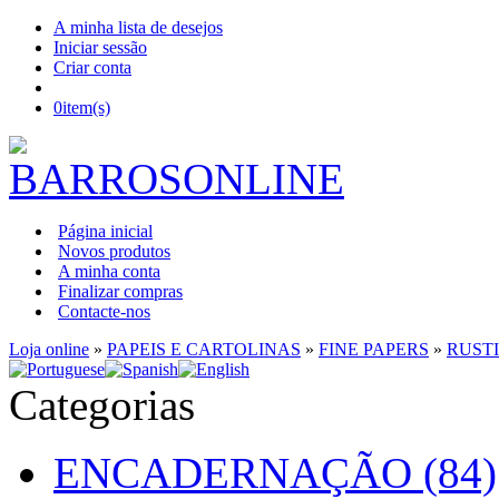
A minha lista de desejos
Iniciar sessão
Criar conta
0
item(s)
Página inicial
Novos produtos
A minha conta
Finalizar compras
Contacte-nos
Loja online
»
PAPEIS E CARTOLINAS
»
FINE PAPERS
»
RUST
Categorias
ENCADERNAÇÃO (84)