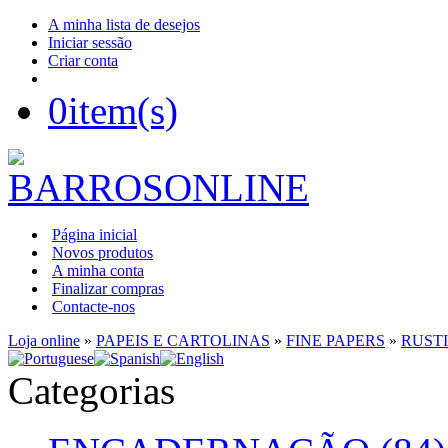
A minha lista de desejos
Iniciar sessão
Criar conta
0
item(s)
Página inicial
Novos produtos
A minha conta
Finalizar compras
Contacte-nos
Loja online
»
PAPEIS E CARTOLINAS
»
FINE PAPERS
»
RUST
Categorias