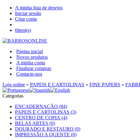
A minha lista de desejos
Iniciar sessão
Criar conta
0
item(s)
Página inicial
Novos produtos
A minha conta
Finalizar compras
Contacte-nos
Loja online
»
PAPEIS E CARTOLINAS
»
FINE PAPERS
»
FABR
Categorias
ENCADERNAÇÃO (84)
PAPEIS E CARTOLINAS (3)
CENTRO DE COPIA (4)
BELAS ARTES (0)
DOURADO E RESTAURO (0)
IMPRESSÃO A QUENTE (0)