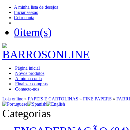
A minha lista de desejos
Iniciar sessão
Criar conta
0
item(s)
Página inicial
Novos produtos
A minha conta
Finalizar compras
Contacte-nos
Loja online
»
PAPEIS E CARTOLINAS
»
FINE PAPERS
»
FABR
Categorias