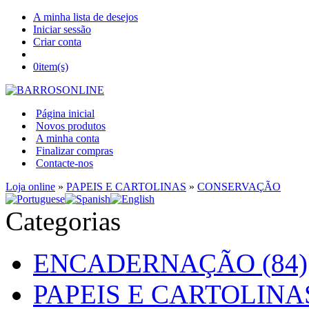
A minha lista de desejos
Iniciar sessão
Criar conta
0
item(s)
Página inicial
Novos produtos
A minha conta
Finalizar compras
Contacte-nos
Loja online
»
PAPEIS E CARTOLINAS
»
CONSERVAÇÃO
Categorias
ENCADERNAÇÃO (84)
PAPEIS E CARTOLINAS