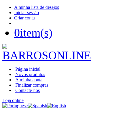
A minha lista de desejos
Iniciar sessão
Criar conta
0
item(s)
Página inicial
Novos produtos
A minha conta
Finalizar compras
Contacte-nos
Loja online