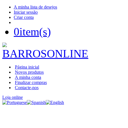
A minha lista de desejos
Iniciar sessão
Criar conta
0
item(s)
Página inicial
Novos produtos
A minha conta
Finalizar compras
Contacte-nos
Loja online