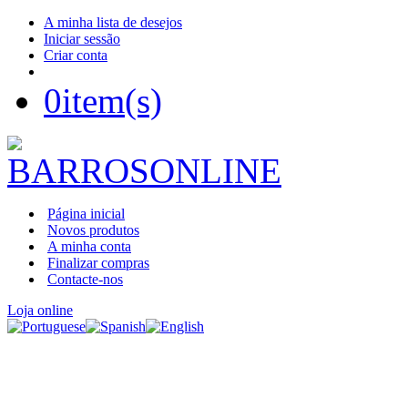
A minha lista de desejos
Iniciar sessão
Criar conta
0
item(s)
Página inicial
Novos produtos
A minha conta
Finalizar compras
Contacte-nos
Loja online