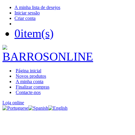
A minha lista de desejos
Iniciar sessão
Criar conta
0
item(s)
Página inicial
Novos produtos
A minha conta
Finalizar compras
Contacte-nos
Loja online