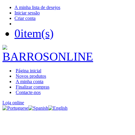
A minha lista de desejos
Iniciar sessão
Criar conta
0
item(s)
Página inicial
Novos produtos
A minha conta
Finalizar compras
Contacte-nos
Loja online