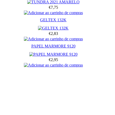
€7,75
GELTEX 132K
€2,83
PAPEL MARMORE 9120
€2,95