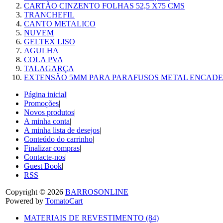
CARTÃO CINZENTO FOLHAS 52,5 X75 CMS
TRANCHEFIL
CANTO METALICO
NUVEM
GELTEX LISO
AGULHA
COLA PVA
TALAGARÇA
EXTENSÃO 5MM PARA PARAFUSOS METAL ENCAD
Página inicial
|
Promoções
|
Novos produtos
|
A minha conta
|
A minha lista de desejos
|
Conteúdo do carrinho
|
Finalizar compras
|
Contacte-nos
|
Guest Book
|
RSS
Copyright © 2026
BARROSONLINE
Powered by
TomatoCart
MATERIAIS DE REVESTIMENTO (84)