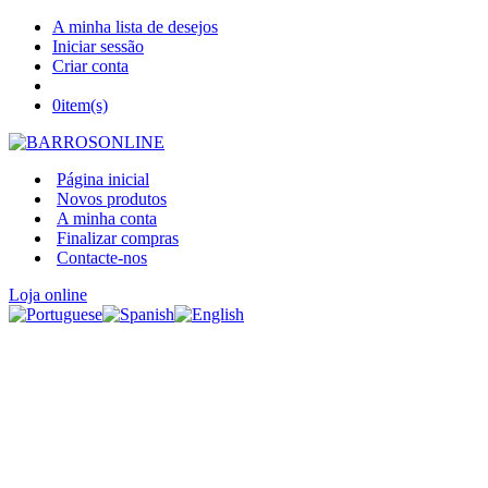
A minha lista de desejos
Iniciar sessão
Criar conta
0
item(s)
Página inicial
Novos produtos
A minha conta
Finalizar compras
Contacte-nos
Loja online