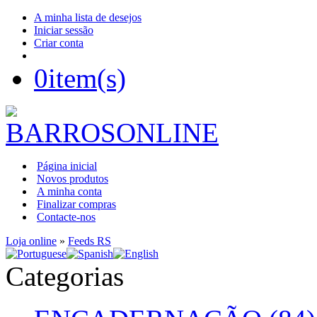
A minha lista de desejos
Iniciar sessão
Criar conta
0
item(s)
Página inicial
Novos produtos
A minha conta
Finalizar compras
Contacte-nos
Loja online
»
Feeds RS
Categorias