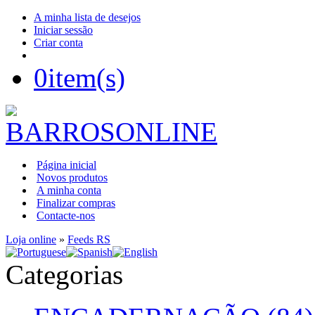
A minha lista de desejos
Iniciar sessão
Criar conta
0
item(s)
Página inicial
Novos produtos
A minha conta
Finalizar compras
Contacte-nos
Loja online
»
Feeds RS
Categorias