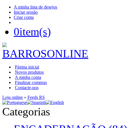
A minha lista de desejos
Iniciar sessão
Criar conta
0
item(s)
Página inicial
Novos produtos
A minha conta
Finalizar compras
Contacte-nos
Loja online
»
Feeds RS
Categorias