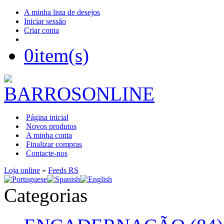
A minha lista de desejos
Iniciar sessão
Criar conta
0
item(s)
Página inicial
Novos produtos
A minha conta
Finalizar compras
Contacte-nos
Loja online
»
Feeds RS
Categorias