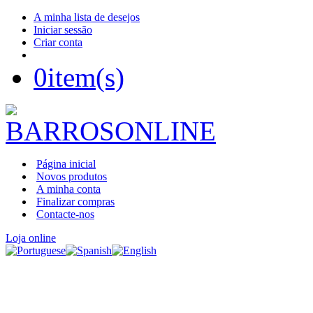
A minha lista de desejos
Iniciar sessão
Criar conta
0
item(s)
Página inicial
Novos produtos
A minha conta
Finalizar compras
Contacte-nos
Loja online