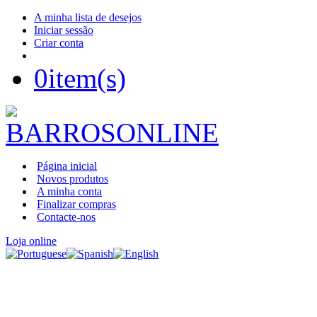
A minha lista de desejos
Iniciar sessão
Criar conta
0
item(s)
Página inicial
Novos produtos
A minha conta
Finalizar compras
Contacte-nos
Loja online