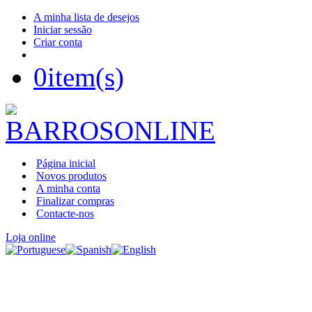
A minha lista de desejos
Iniciar sessão
Criar conta
0
item(s)
Página inicial
Novos produtos
A minha conta
Finalizar compras
Contacte-nos
Loja online