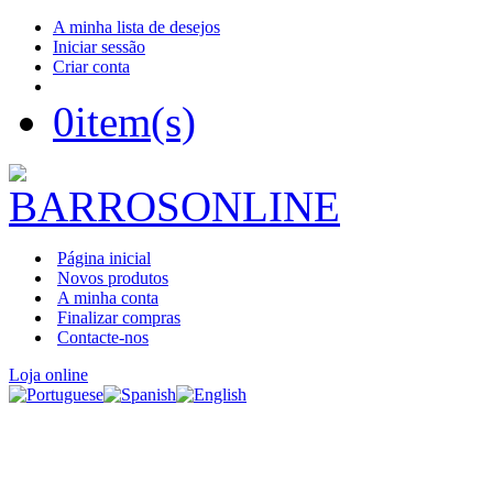
A minha lista de desejos
Iniciar sessão
Criar conta
0
item(s)
Página inicial
Novos produtos
A minha conta
Finalizar compras
Contacte-nos
Loja online