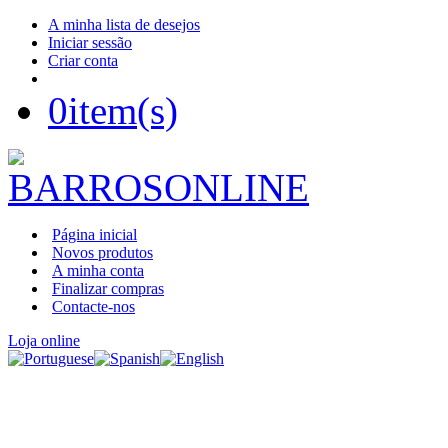
A minha lista de desejos
Iniciar sessão
Criar conta
0
item(s)
Página inicial
Novos produtos
A minha conta
Finalizar compras
Contacte-nos
Loja online