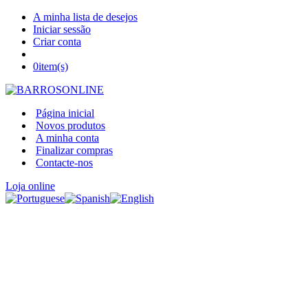
A minha lista de desejos
Iniciar sessão
Criar conta
0
item(s)
Página inicial
Novos produtos
A minha conta
Finalizar compras
Contacte-nos
Loja online