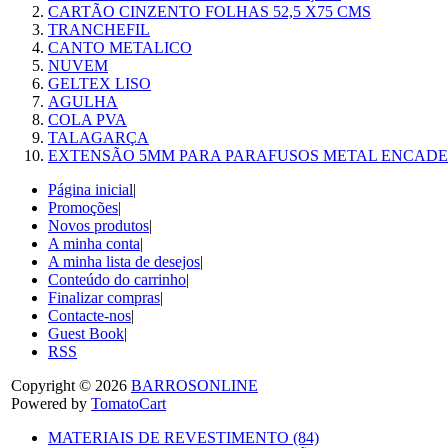
CARTÃO CINZENTO FOLHAS 52,5 X75 CMS
TRANCHEFIL
CANTO METALICO
NUVEM
GELTEX LISO
AGULHA
COLA PVA
TALAGARÇA
EXTENSÃO 5MM PARA PARAFUSOS METAL ENCAD
Página inicial
|
Promoções
|
Novos produtos
|
A minha conta
|
A minha lista de desejos
|
Conteúdo do carrinho
|
Finalizar compras
|
Contacte-nos
|
Guest Book
|
RSS
Copyright © 2026
BARROSONLINE
Powered by
TomatoCart
MATERIAIS DE REVESTIMENTO (84)