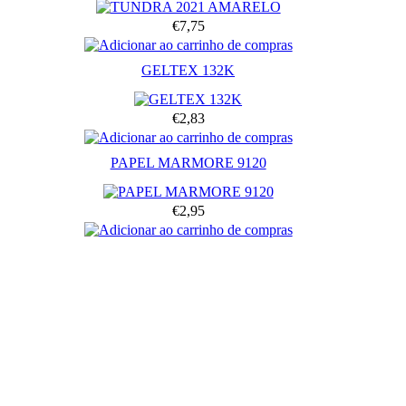
€7,75
GELTEX 132K
€2,83
PAPEL MARMORE 9120
€2,95