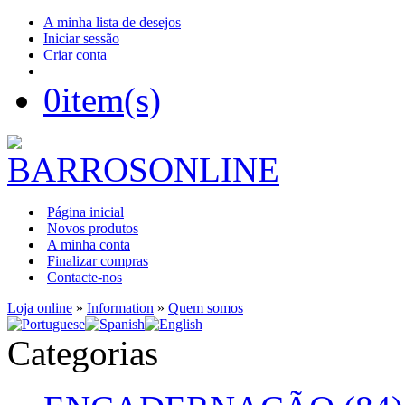
A minha lista de desejos
Iniciar sessão
Criar conta
0
item(s)
Página inicial
Novos produtos
A minha conta
Finalizar compras
Contacte-nos
Loja online
»
Information
»
Quem somos
Categorias