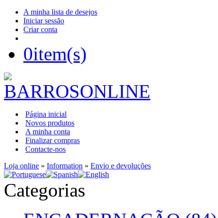
A minha lista de desejos
Iniciar sessão
Criar conta
0
item(s)
Página inicial
Novos produtos
A minha conta
Finalizar compras
Contacte-nos
Loja online
»
Information
»
Envio e devoluções
Categorias