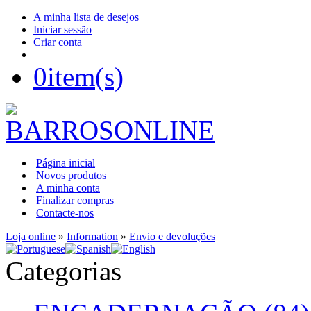
A minha lista de desejos
Iniciar sessão
Criar conta
0
item(s)
Página inicial
Novos produtos
A minha conta
Finalizar compras
Contacte-nos
Loja online
»
Information
»
Envio e devoluções
Categorias