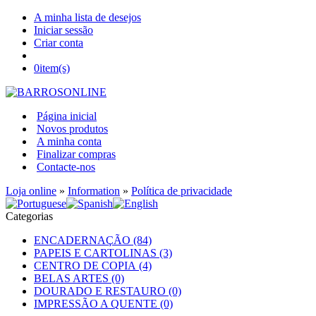
A minha lista de desejos
Iniciar sessão
Criar conta
0
item(s)
Página inicial
Novos produtos
A minha conta
Finalizar compras
Contacte-nos
Loja online
»
Information
»
Política de privacidade
Categorias
ENCADERNAÇÃO (84)
PAPEIS E CARTOLINAS (3)
CENTRO DE COPIA (4)
BELAS ARTES (0)
DOURADO E RESTAURO (0)
IMPRESSÃO A QUENTE (0)