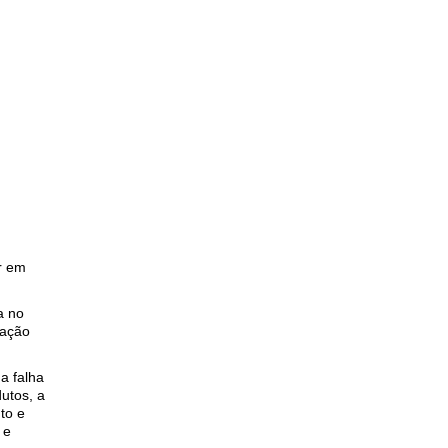
ir em
a no
mação
 a falha
utos, a
to e
 e