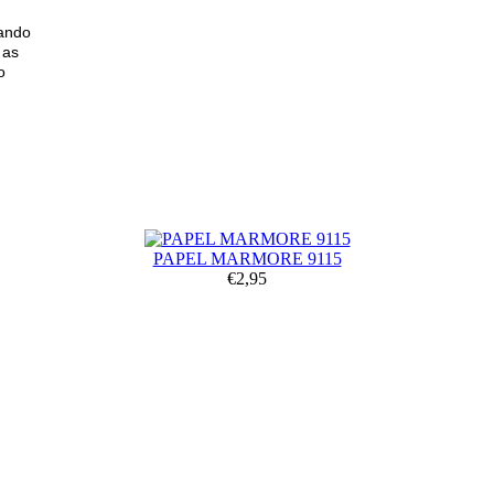
uando
 as
o
PAPEL MARMORE 9115
€2,95