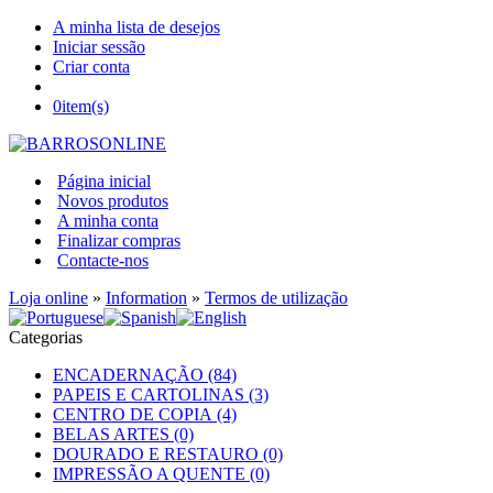
A minha lista de desejos
Iniciar sessão
Criar conta
0
item(s)
Página inicial
Novos produtos
A minha conta
Finalizar compras
Contacte-nos
Loja online
»
Information
»
Termos de utilização
Categorias
ENCADERNAÇÃO (84)
PAPEIS E CARTOLINAS (3)
CENTRO DE COPIA (4)
BELAS ARTES (0)
DOURADO E RESTAURO (0)
IMPRESSÃO A QUENTE (0)