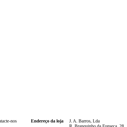
ntacte-nos
Endereço da loja
J. A. Barros, Lda
R. Branquinho da Fonseca, 28