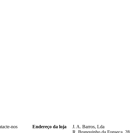
ntacte-nos
Endereço da loja
J. A. Barros, Lda
R. Branquinho da Fonseca, 28