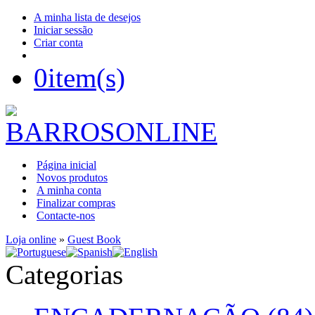
A minha lista de desejos
Iniciar sessão
Criar conta
0
item(s)
Página inicial
Novos produtos
A minha conta
Finalizar compras
Contacte-nos
Loja online
»
Guest Book
Categorias