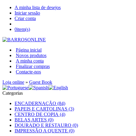
A minha lista de desejos
Iniciar sessão
Criar conta
0
item(s)
Página inicial
Novos produtos
A minha conta
Finalizar compras
Contacte-nos
Loja online
»
Guest Book
Categorias
ENCADERNAÇÃO (84)
PAPEIS E CARTOLINAS (3)
CENTRO DE COPIA (4)
BELAS ARTES (0)
DOURADO E RESTAURO (0)
IMPRESSÃO A QUENTE (0)