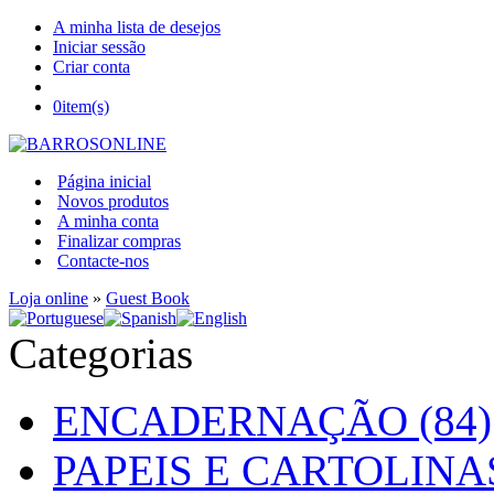
A minha lista de desejos
Iniciar sessão
Criar conta
0
item(s)
Página inicial
Novos produtos
A minha conta
Finalizar compras
Contacte-nos
Loja online
»
Guest Book
Categorias
ENCADERNAÇÃO (84)
PAPEIS E CARTOLINAS