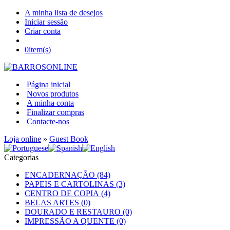
A minha lista de desejos
Iniciar sessão
Criar conta
0
item(s)
Página inicial
Novos produtos
A minha conta
Finalizar compras
Contacte-nos
Loja online
»
Guest Book
Categorias
ENCADERNAÇÃO (84)
PAPEIS E CARTOLINAS (3)
CENTRO DE COPIA (4)
BELAS ARTES (0)
DOURADO E RESTAURO (0)
IMPRESSÃO A QUENTE (0)