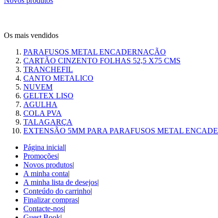
Novos produtos
Os mais vendidos
PARAFUSOS METAL ENCADERNAÇÃO
CARTÃO CINZENTO FOLHAS 52,5 X75 CMS
TRANCHEFIL
CANTO METALICO
NUVEM
GELTEX LISO
AGULHA
COLA PVA
TALAGARÇA
EXTENSÃO 5MM PARA PARAFUSOS METAL ENCAD
Página inicial
|
Promoções
|
Novos produtos
|
A minha conta
|
A minha lista de desejos
|
Conteúdo do carrinho
|
Finalizar compras
|
Contacte-nos
|
Guest Book
|