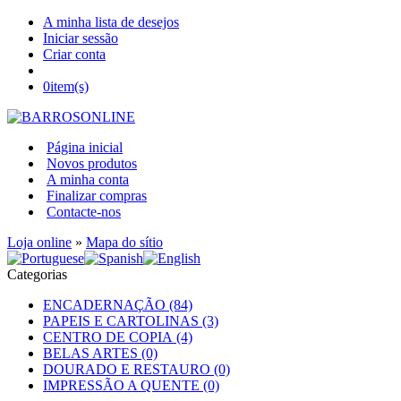
A minha lista de desejos
Iniciar sessão
Criar conta
0
item(s)
Página inicial
Novos produtos
A minha conta
Finalizar compras
Contacte-nos
Loja online
»
Mapa do sítio
Categorias
ENCADERNAÇÃO (84)
PAPEIS E CARTOLINAS (3)
CENTRO DE COPIA (4)
BELAS ARTES (0)
DOURADO E RESTAURO (0)
IMPRESSÃO A QUENTE (0)