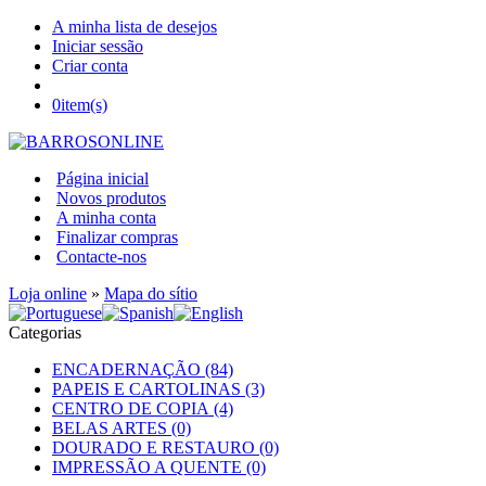
A minha lista de desejos
Iniciar sessão
Criar conta
0
item(s)
Página inicial
Novos produtos
A minha conta
Finalizar compras
Contacte-nos
Loja online
»
Mapa do sítio
Categorias
ENCADERNAÇÃO (84)
PAPEIS E CARTOLINAS (3)
CENTRO DE COPIA (4)
BELAS ARTES (0)
DOURADO E RESTAURO (0)
IMPRESSÃO A QUENTE (0)