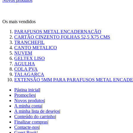
Novos produtos
Os mais vendidos
PARAFUSOS METAL ENCADERNAÇÃO
CARTÃO CINZENTO FOLHAS 52,5 X75 CMS
TRANCHEFIL
CANTO METALICO
NUVEM
GELTEX LISO
AGULHA
COLA PVA
TALAGARÇA
EXTENSÃO 5MM PARA PARAFUSOS METAL ENCAD
Página inicial
|
Promoções
|
Novos produtos
|
A minha conta
|
A minha lista de desejos
|
Conteúdo do carrinho
|
Finalizar compras
|
Contacte-nos
|
Guest Book
|