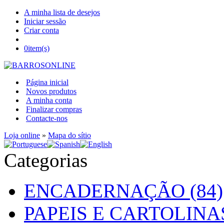
A minha lista de desejos
Iniciar sessão
Criar conta
0
item(s)
Página inicial
Novos produtos
A minha conta
Finalizar compras
Contacte-nos
Loja online
»
Mapa do sítio
Categorias
ENCADERNAÇÃO (84)
PAPEIS E CARTOLINAS