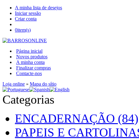
A minha lista de desejos
Iniciar sessão
Criar conta
0
item(s)
Página inicial
Novos produtos
A minha conta
Finalizar compras
Contacte-nos
Loja online
»
Mapa do sítio
Categorias
ENCADERNAÇÃO (84)
PAPEIS E CARTOLINAS