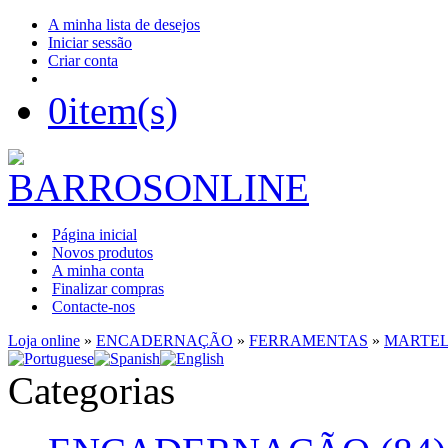
A minha lista de desejos
Iniciar sessão
Criar conta
0
item(s)
Página inicial
Novos produtos
A minha conta
Finalizar compras
Contacte-nos
Loja online
»
ENCADERNAÇÃO
»
FERRAMENTAS
»
MARTE
Categorias