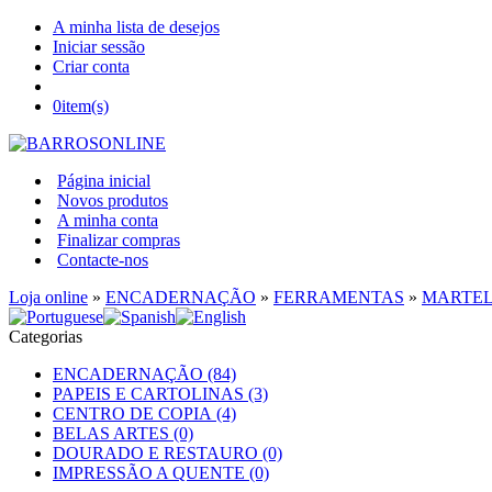
A minha lista de desejos
Iniciar sessão
Criar conta
0
item(s)
Página inicial
Novos produtos
A minha conta
Finalizar compras
Contacte-nos
Loja online
»
ENCADERNAÇÃO
»
FERRAMENTAS
»
MARTE
Categorias
ENCADERNAÇÃO (84)
PAPEIS E CARTOLINAS (3)
CENTRO DE COPIA (4)
BELAS ARTES (0)
DOURADO E RESTAURO (0)
IMPRESSÃO A QUENTE (0)