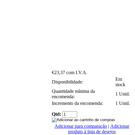
€23,37 com I.V.A.
Em
Disponibilidade:
stock
Quantidade mínima da
1 Unid.
encomenda:
Incremento da encomenda:
1 Unid.
Qtd:
Adicionar para comparação
|
Adicionar
produto à lista de desejos