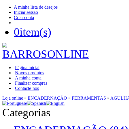
A minha lista de desejos
Iniciar sessão
Criar conta
0
item(s)
Página inicial
Novos produtos
A minha conta
Finalizar compras
Contacte-nos
Loja online
»
ENCADERNAÇÃO
»
FERRAMENTAS
»
AGULH
Categorias