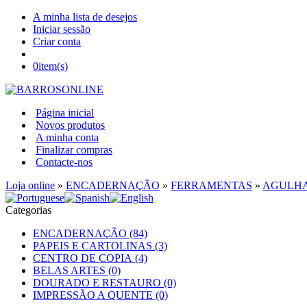
A minha lista de desejos
Iniciar sessão
Criar conta
0
item(s)
Página inicial
Novos produtos
A minha conta
Finalizar compras
Contacte-nos
Loja online
»
ENCADERNAÇÃO
»
FERRAMENTAS
»
AGULH
Categorias
ENCADERNAÇÃO (84)
PAPEIS E CARTOLINAS (3)
CENTRO DE COPIA (4)
BELAS ARTES (0)
DOURADO E RESTAURO (0)
IMPRESSÃO A QUENTE (0)