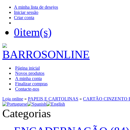
A minha lista de desejos
Iniciar sessão
Criar conta
0
item(s)
Página inicial
Novos produtos
A minha conta
Finalizar compras
Contacte-nos
Loja online
»
PAPEIS E CARTOLINAS
»
CARTÃO CINZENTO F
Categorias