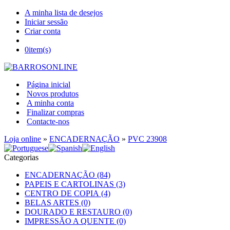
A minha lista de desejos
Iniciar sessão
Criar conta
0
item(s)
Página inicial
Novos produtos
A minha conta
Finalizar compras
Contacte-nos
Loja online
»
ENCADERNAÇÃO
»
PVC 23908
Categorias
ENCADERNAÇÃO (84)
PAPEIS E CARTOLINAS (3)
CENTRO DE COPIA (4)
BELAS ARTES (0)
DOURADO E RESTAURO (0)
IMPRESSÃO A QUENTE (0)