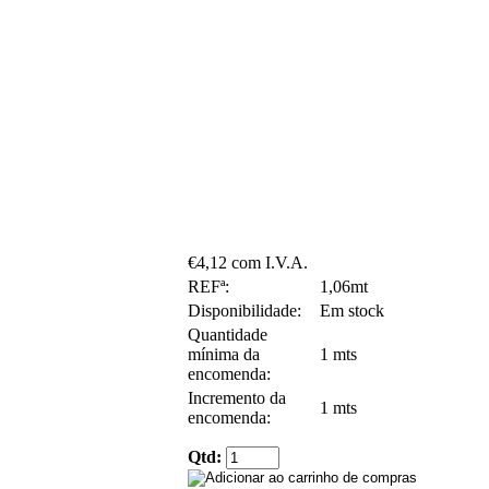
€4,12 com I.V.A.
REFª:
1,06mt
Disponibilidade:
Em stock
Quantidade
mínima da
1 mts
encomenda:
Incremento da
1 mts
encomenda:
Qtd: