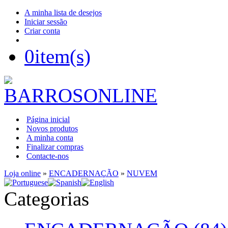
A minha lista de desejos
Iniciar sessão
Criar conta
0
item(s)
Página inicial
Novos produtos
A minha conta
Finalizar compras
Contacte-nos
Loja online
»
ENCADERNAÇÃO
»
NUVEM
Categorias