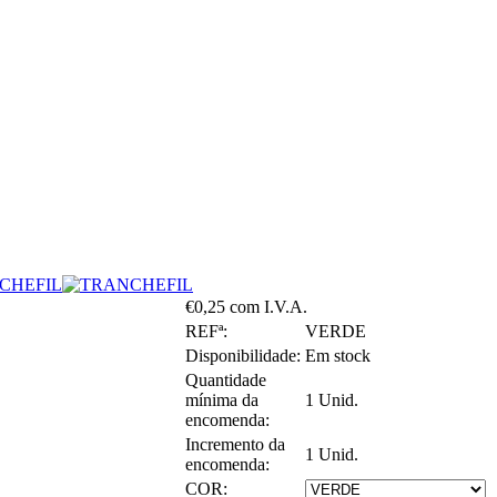
€0,25 com I.V.A.
REFª:
VERDE
Disponibilidade:
Em stock
Quantidade
mínima da
1 Unid.
encomenda:
Incremento da
1 Unid.
encomenda:
COR: